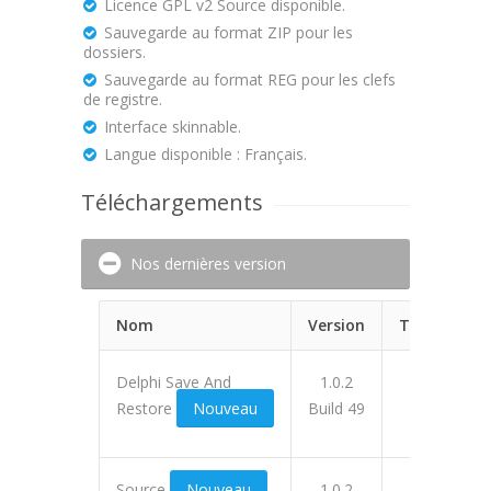
Licence GPL v2 Source disponible.
Sauvegarde au format ZIP pour les
dossiers.
Sauvegarde au format REG pour les clefs
de registre.
Interface skinnable.
Langue disponible : Français.
Téléchargements
Nos dernières version
Nom
Version
Téléchargé
Delphi Save And
1.0.2
12850
Restore
Nouveau
Build 49
Source
Nouveau
1.0.2
12649